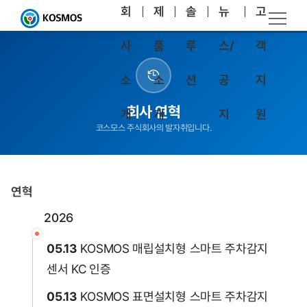
회
제
솔
뉴
고
사
품
루
스/
객
소
소
션
공
지
회사 연혁
개
개
지
원
코스모스 주식회사의 발자취입니다.
연혁
2026
05.13
KOSMOS 매립설치형 스마트 주차감지
센서 KC 인증
05.13
KOSMOS 표면설치형 스마트 주차감지