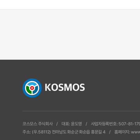
코스모스 주식회사
대표: 윤도영
사업자등록번호: 507-81-17
주소: (우.58112) 전라남도 화순군 화순읍 홍문길 4
홈페이지: www.