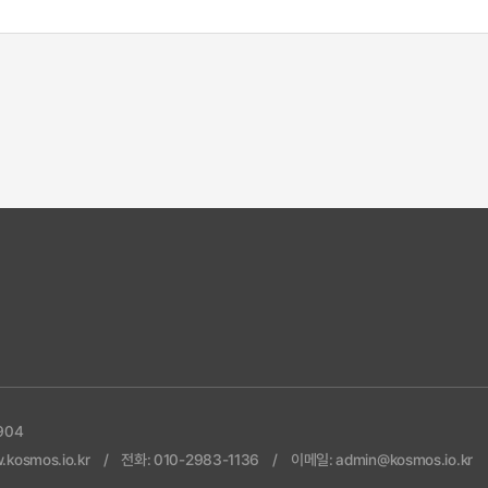
904
kosmos.io.kr
전화: 010-2983-1136
이메일: admin@kosmos.io.kr