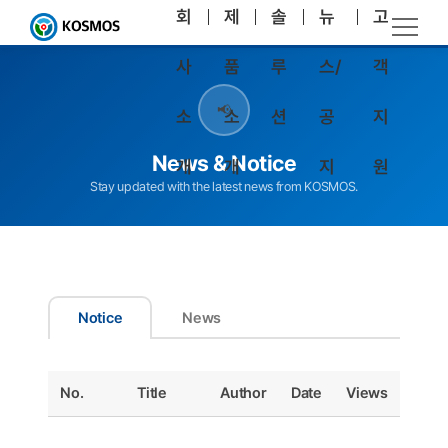
회
제
솔
뉴
고
사
품
루
스/
객
📢
소
소
션
공
지
News & Notice
개
개
지
원
Stay updated with the latest news from KOSMOS.
Notice
News
No.
Title
Author
Date
Views