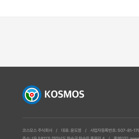
코스모스 주식회사
대표: 윤도영
사업자등록번호: 507-81-17
주소: (우.58112) 전라남도 화순군 화순읍 홍문길 4
홈페이지: www.