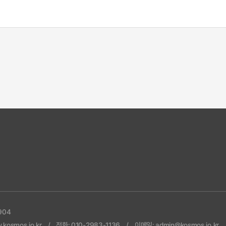
904
kosmos.io.kr
전화: 010-2983-1136
이메일: admin@kosmos.io.kr