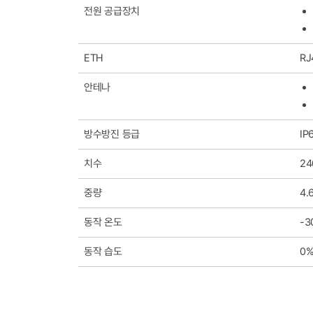
전원 공급장치
ETH
RJ
안테나
방수방진 등급
IP
치수
24
중량
4.
동작 온도
-3
동작 습도
0%