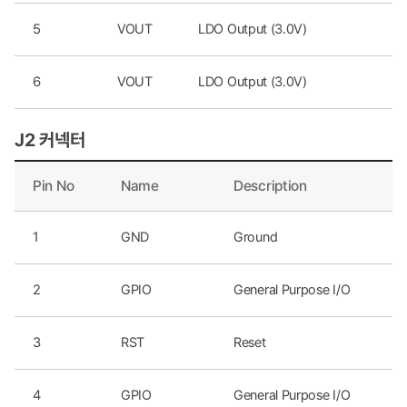
5
VOUT
LDO Output (3.0V)
6
VOUT
LDO Output (3.0V)
J2 커넥터
Pin No
Name
Description
1
GND
Ground
2
GPIO
General Purpose I/O
3
RST
Reset
4
GPIO
General Purpose I/O