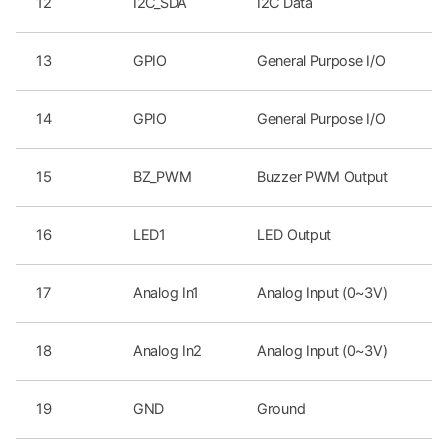
12
I2C_SDA
I2C Data
13
GPIO
General Purpose I/O
14
GPIO
General Purpose I/O
15
BZ_PWM
Buzzer PWM Output
16
LED1
LED Output
17
Analog In1
Analog Input (0~3V)
18
Analog In2
Analog Input (0~3V)
19
GND
Ground