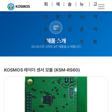
회
제
솔
뉴
고
사
품
루
스/
객
소
소
션
공
지
제품 소개
개
개
지
원
코스모스의 스마트 IoT 제품을 소개합니다.
KOSMOS 레이더 센서 모듈 (KSM-RS60)