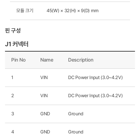
모듈 크기
45(W) × 32(H) × 9(D) mm
핀 구성
J1 커넥터
Pin No
Name
Description
1
VIN
DC Power Input (3.0~4.2V)
2
VIN
DC Power Input (3.0~4.2V)
3
GND
Ground
4
GND
Ground