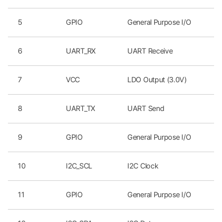
5
GPIO
General Purpose I/O
6
UART_RX
UART Receive
7
VCC
LDO Output (3.0V)
8
UART_TX
UART Send
9
GPIO
General Purpose I/O
10
I2C_SCL
I2C Clock
11
GPIO
General Purpose I/O